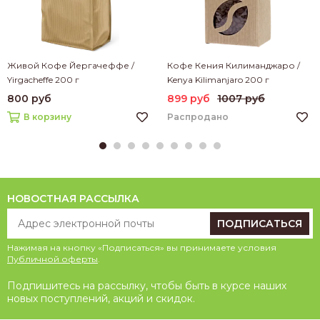
Живой Кофе Йергачеффе /
Кофе Кения Килиманджаро /
Yirgacheffe 200 г
Kenya Kilimanjaro 200 г
800 руб
899 руб
1007 руб
Распродано
В корзину
НОВОСТНАЯ РАССЫЛКА
ПОДПИСАТЬСЯ
Нажимая на кнопку «Подписаться» вы принимаете условия
Публичной оферты
.
Подпишитесь на рассылку, чтобы быть в курсе наших
новых поступлений, акций и скидок.