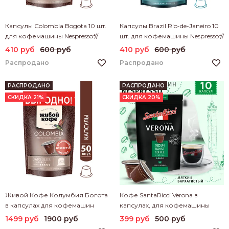
Капсулы Colombia Bogota 10 шт.
Капсулы Brazil Rio-de-Janeiro 10
для кофемашины Nespresso*//
шт. для кофемашины Nespresso*//
Дой-пак
Дойпак
410 руб
600 руб
410 руб
600 руб
Распродано
Распродано
РАСПРОДАНО
РАСПРОДАНО
СКИДКА 21%
СКИДКА 20%
Живой Кофе Колумбия Богота
Кофе SantaRicci Verona в
в капсулах для кофемашин
капсулах, для кофемашины
Nespresso, 250 г (50*5 г)
Nespresso, 10 шт
1499 руб
1900 руб
399 руб
500 руб