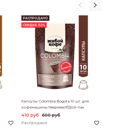
РАСПРОДАНО
РАСПРОДАНО
СКИДКА 32%
СКИДКА 32%
Капсулы Colombia Bogota 10 шт. для
Капсулы Brazil 
кофемашины Nespresso*//Дой-пак
кофемашины Ne
410 руб
600 руб
410 руб
60
Распродано
Распродано