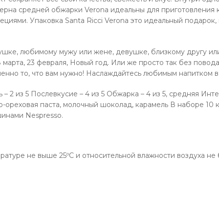
Зерна средней обжарки Verona идеальны для приготовления к
пециями. Упаковка Santa Ricci Verona это идеальный подаро
ушке, любимому мужу или жене, девушке, близкому другу и
марта, 23 февраля, Новый год. Или же просто так без повод
 именно то, что вам нужно! Наслаждайтесь любимым напитком в
 – 2 из 5 Послевкусие – 4 из 5 Обжарка – 4 из 5, средняя Инте
о-ореховая паста, молочный шоколад, карамель В наборе 10 
инами Nespresso.
ературе не выше 25ºС и относительной влажности воздуха не 