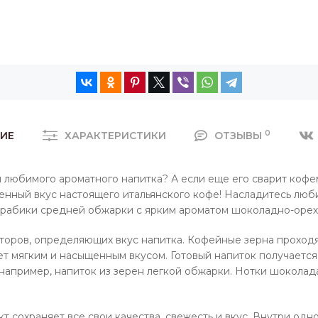
0
ИЕ
ХАРАКТЕРИСТИКИ
ОТЗЫВЫ
любимого ароматного напитка? А если еще его сварит кофема
ный вкус настоящего итальянского кофе! Насладитесь люби
 Арабики средней обжарки с ярким ароматом шоколадно-орех
торов, определяющих вкус напитка. Кофейные зерна проходят
 мягким и насыщенным вкусом. Готовый напиток получается 
например, напиток из зерен легкой обжарки. Нотки шоколада
 сохраняет все свои качества, свежесть и вкус. Внутри одн