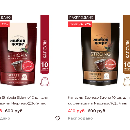
ОДАНО
РАСПРОДАНО
 32%
СКИДКА 32%
 Ethiopia Sidamo 10 шт. для
Капсулы Espresso Strong 10 шт. для
ины Nespresso*//Дой-пак
кофемашины Nespresso*//Дойпак
б
600 руб
410 руб
600 руб
одано
Распродано