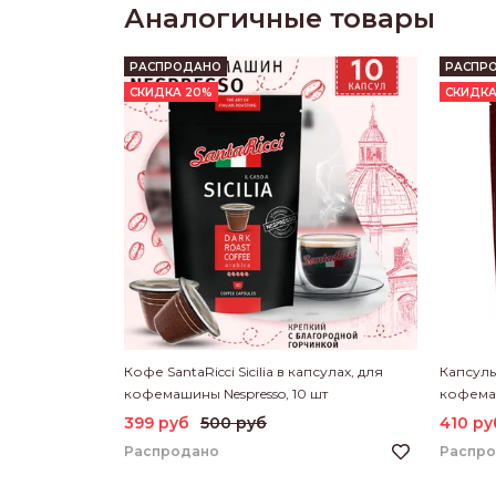
Аналогичные товары
РАСПРОДАНО
РАСПР
СКИДКА 20%
СКИДКА
Кофе SantaRicci Sicilia в капсулах, для
Капсулы
кофемашины Nespresso, 10 шт
кофемаш
399 руб
500 руб
410 ру
Распродано
Распр