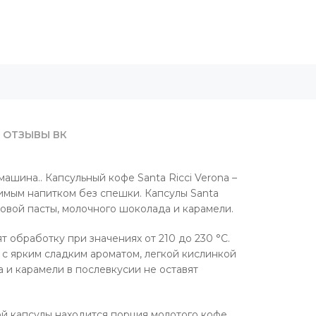
ОТЗЫВЫ ВК
шина.. Капсульный кофе Santa Ricci Verona –
мым напитком без спешки. Капсулы Santa
овой пасты, молочного шоколада и карамели.
 обработку при значениях от 210 до 230 °C.
с ярким сладким ароматом, легкой кислинкой
 и карамели в послевкусии не оставят
ой капсулы находится порция молотого кофе,