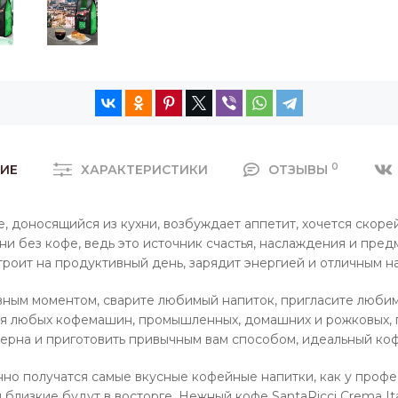
0
ИЕ
ХАРАКТЕРИСТИКИ
ОТЗЫВЫ
 доносящийся из кухни, возбуждает аппетит, хочется скоре
и без кофе, ведь это источник счастья, наслаждения и пре
троит на продуктивный день, зарядит энергией и отличным н
ным моментом, сварите любимый напиток, пригласите любимы
ля любых кофемашин, промышленных, домашних и рожковых, п
ерна и приготовить привычным вам способом, идеальный коф
нно получатся самые вкусные кофейные напитки, как у профе
ши близкие будут в восторге. Нежный кофе SantaRicci Crema 