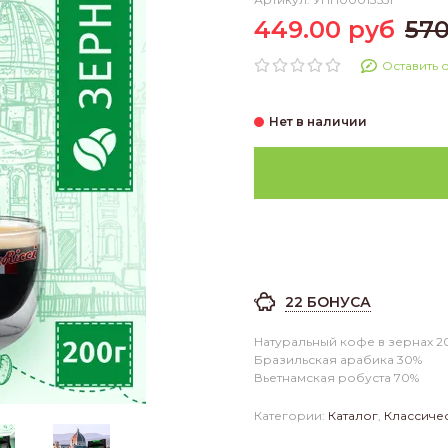
449.00 руб
570
Оставить 
22 БОНУСА
Натуральный кофе в зернах 2
Бразильская арабика 30%
Вьетнамская робуста 70%
Категории:
Каталог
,
Классиче