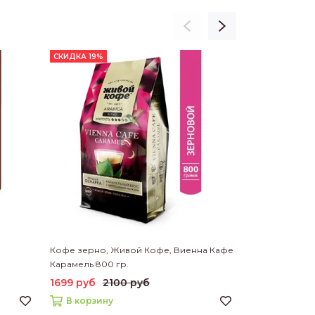
СКИДКА 19%
СКИДКА 19%
Кофе зерно, Живой Кофе, Виенна Кафе
Кофе зерно, 
Карамель 800 гр.
премиум 800 
1699 руб
2100 руб
1699 руб
21
В корзину
В корзину