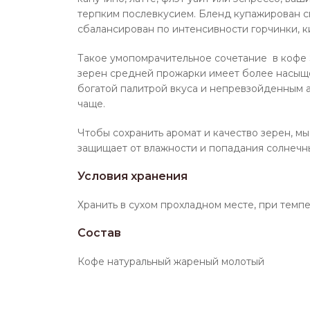
терпким послевкусием. Бленд купажирован сп
сбалансирован по интенсивности горчинки, к
Такое умопомрачительное сочетание в кофе 
зерен средней прожарки имеет более насыще
богатой палитрой вкуса и непревзойденным а
чаще.
Чтобы сохранить аромат и качество зерен, м
защищает от влажности и попадания солнечных
Условия хранения
Хранить в сухом прохладном месте, при темп
Состав
Кофе натуральный жареный молотый