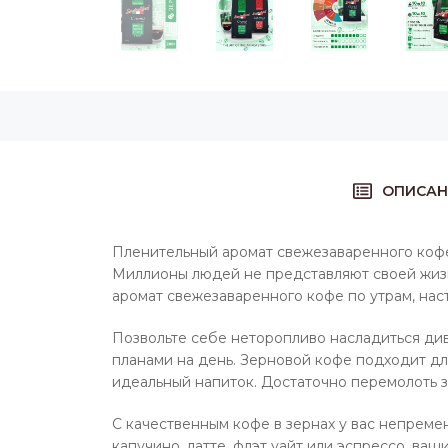
ОПИСАН
Пленительный аромат свежезаваренного кофе,
Миллионы людей не представляют своей жизн
аромат свежезаваренного кофе по утрам, нас
Позвольте себе неторопливо насладиться див
планами на день. Зерновой кофе подходит д
идеальный напиток. Достаточно перемолоть з
С качественным кофе в зернах у вас непреме
капучино, латте, флэт уайт или эспрессо, ва