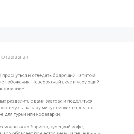
ОТЗЫВЫ ВК
й проснуться и отведать бодрящий напиток!
дмет обожания. Невероятный вкус и чарующий
астроением!
х разделить с вами завтрак и поделиться
оэтому вы за пару минут сможете сделать
е для турки или кофеварки.
ссионального бариста, турецкий кофе,
Italiano обладает по-настоящему насыщенным и