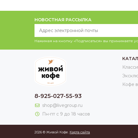
НОВОСТНАЯ РАССЫЛКА
Нажимая на кнопку «Подписаться» вы принимаете 
КАТА
Класси
Экскл
Кофе в
8-925-027-55-93
shop@livegroup.ru
Пн-пт с 9 до 18 часов
2026 © Живой Кофе.
Карта сайта