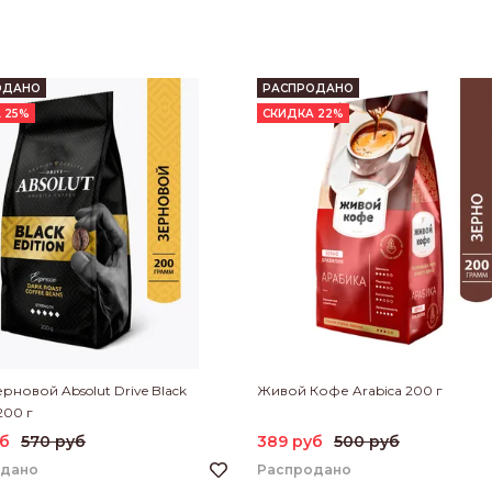
ОДАНО
РАСПРОДАНО
 25%
СКИДКА 22%
рновой Absolut Drive Black
Живой Кофе Arabica 200 г
 200 г
уб
570 руб
389 руб
500 руб
одано
Распродано